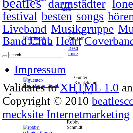
beatles
darmstädter
lone
Read
more
festival
besten
songs
höre
Liveband
Musikgruppe
Mu
Christoph
Band
Club
Heart
Coverban
Paulssen
Read
more
Impressum
Günter
Kreutzkamp
Validates to
XHTML 1.0
a
Read more
Copyright © 2010
beatlesc
mecksite Internetmarketing
Robby
Schmidt