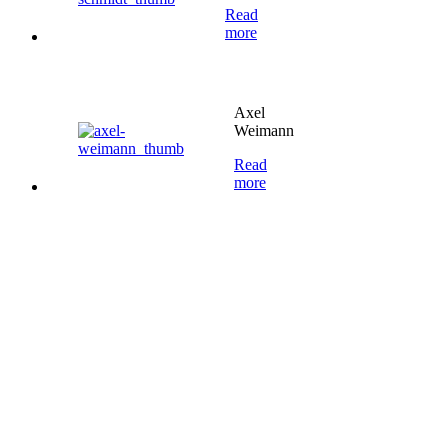
Read
more
Axel
Weimann
Read
more