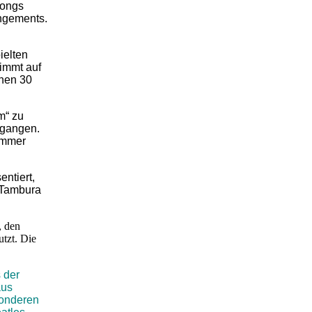
songs
angements.
elten
immt auf
chen 30
m“ zu
egangen.
 immer
ntiert,
, Tambura
, den
tzt. Die
 der
aus
sonderen