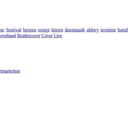
ne
festival
besten
songs
hören
darmstadt
abbey
termine
band
overband
Beatlescover
Cover
Live
etmarketing