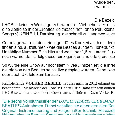
wurde der 
erarbeitet
Die Bezeic
LHCB in keinster Weise gerecht werden. Vielmehr ist es ein 
eine Zeitreise in der „Beatles-Zeitmaschine“...ohne Perükkensh
Songs :-)
KEINE 1:1 Darbietung, die schnell zu Langeweile ve
Grundlage war die Idee, ein legendäres Konzert auch mit den s
finden sind, aufzuführen - wie die Beatles auf dem Höhepunkt
Unzählige Nummer Eins Hits und weit über 1,6 Milliarden (!!!
noch währenden Erfolg dieser einzigartigen und erfolgreichst
So wurde eine Show auf höchstem Niveau inszeniert, die Ihresg
die nie von den Beatles selbst live gespielt wurden. Dabei k
oder auch Ukulele zum Einsatz.
Radiolegende
VOLKER REBELL
hat dies auch in 2012 erkannt u
besonderen "Mehrwert" der Lonely Hearts Club Band für sein aktue
LHCB setzt da an, wo andere Coverbands aufhören...Dazu Volker Rebe
"Die sechs Vollblutmusiker der
LONELY HEARTS CLUB BAND
BEATLES-Aufnahmen. Dabei schaffen sie einen genialen Sou
Original- Instrumentierung und zeitgemäßer Technik. Mit exz