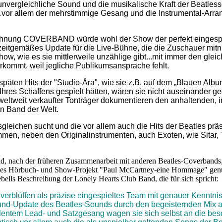
unvergleichliche Sound und die musikalische Kraft der Beatles
…vor allem der mehrstimmige Gesang und die Instrumental-Arr
hnung COVERBAND würde wohl der Show der perfekt eingespi
zeitgemäßes Update für die Live-Bühne, die die Zuschauer mitn
ow, wie es sie mittlerweile unzählige gibt...mit immer den glei
rkommt, weil jegliche Publikumsansprache fehlt.
päten Hits der "Studio-Ära", wie sie z.B. auf dem „Blauen Albu
 Ihres Schaffens gespielt hätten, wären sie nicht auseinander g
) weltweit verkaufter Tonträger dokumentieren den anhaltenden,
en Band der Welt.
leichen sucht und die vor allem auch die Hits der Beatles präse
ommen, neben den Originalinstrumenten, auch Exoten, wie Sitar
nd, nach der früheren Zusammenarbeit mit anderen Beatles-Coverbands
lles Hörbuch- und Show-Projekt "Paul McCartney-eine Hommage" genu
lls Beschreibung der Lonely Hearts Club Band, die für sich spricht:
verblüffen als präzise eingespieltes Team mit genauer Kenntnis
nd-Update des Beatles-Sounds durch den begeisternden Mix 
ellentem Lead- und Satzgesang wagen sie sich selbst an die be