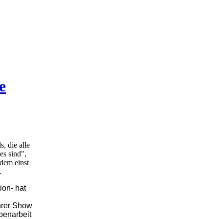
jährige BEATLES_NIGHT nicht mehr auf Schloss Heiligenberg stattfind
e
, die alle
es sind",
 dem einst
.
ion- hat
ihrer Show
obenarbeit