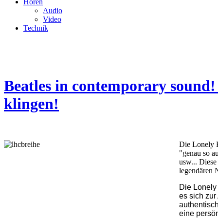
Hören
Audio
Video
Technik
Beatles in contemporary sound!
klingen!
Die Lonely H
"genau so au
usw... Diese
legendären 
Die Lonely
es sich zur
authentisch
eine persön