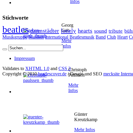
Infos
Stichworte
Georg
beatles
darmstädter
lonely
hearts
Göb
sound
tribute
büh
Musikgruppe
Musiker
international
Beatlesmusik
Band
Club
Heart
C
Mehr
Infos
Impressum
Validates to
XHTML 1.0
and
CSS 3
Christoph
Copyright © 2010
beatlescover.de
/ Desgin und SEO
mecksite Intern
Paulssen
Mehr
Infos
Günter
Kreutzkamp
Mehr Infos