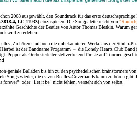
isch vor allem auch die als unspielbar geltenden Songs der Be
n 2008 ausgewählt, den Soundtrack für das erste deutschsprachige
818-4, LC 11933)
einzuspielen. Die Songpalette reicht von
"Raunch
 erzählte Geschichte der Beatles von Autor Thomas Bleskin. Warum ge
cksvoll zu erleben.
Beatles. Zu hören sind auch die unbekannteren Werke aus der Studio-Ph
. Hierbei ist der Bandname Programm – die Lonely Hearts Club Band i
t. Pepper als Orchesterleiter stellvertretend für sie auf Tournee gesch
nd
-geniale Balladen bis hin zu den psychedelischen brainstormers von
ele Songs wieder, die es von Beatles-Coverbands kaum zu hören gibt.
orever" oder "Let it be" nicht fehlen, versteht sich von selbst.