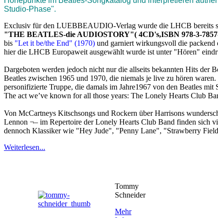
Höhepunkte im Beatles-Songkatalog und interpretieren authent
Studio-Phase".
Exclusiv für den LUEBBEAUDIO-Verlag wurde die LHCB bereits scho
"THE BEATLES-die AUDIOSTORY"( 4CD's,ISBN 978-3-7857-3
bis
"Let it be/the End" (1970)
und garniert wirkungsvoll die packend
hier die LHCB Europaweit ausgewählt wurde ist unter "Hören" eindru
Dargeboten werden jedoch nicht nur die allseits bekannten Hits der 
Beatles zwischen 1965 und 1970, die niemals je live zu hören waren
personifizierte Truppe, die damals im Jahre1967 von den Beatles mit Sg
The act we’ve known for all those years: The Lonely Hearts Club Ba
Von McCartneys Kitschsongs und Rockern über Harrisons wunderschön
Lennon ¬– im Repertoire der Lonely Hearts Club Band finden sich vi
dennoch Klassiker wie "Hey Jude", "Penny Lane", "Strawberry Fields f
Weiterlesen...
Tommy
Schneider
Mehr