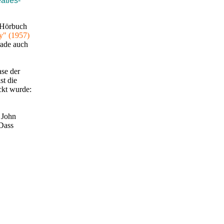
atles-
 Hörbuch
y" (1957)
rade auch
ase der
st die
ickt wurde:
 John
 Dass